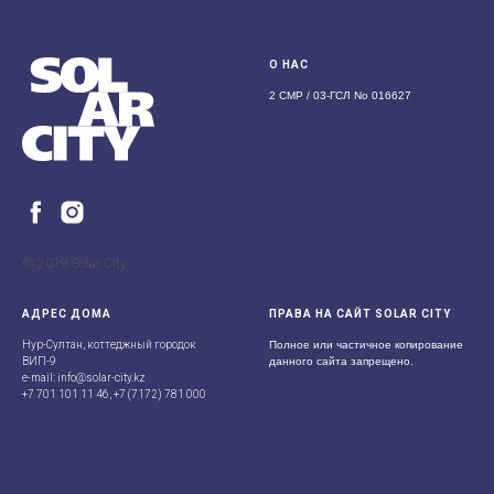
О НАС
2 СМР / 03-ГСЛ No 016627
© 2019 Solar City
АДРЕС ДОМА
ПРАВА НА САЙТ SOLAR CITY
Нур-Султан, коттеджный городок
Полное или частичное копирование
ВИП-9
данного сайта запрещено.
e-mail: info@solar-city.kz
+7 701 101 11
46,
+7 (7172) 781 000